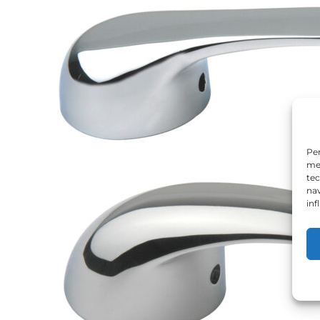
Per
mem
tec
nav
inf