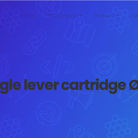
Home
The company
Products
Ca
gle lever cartridge 