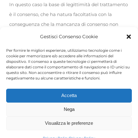
In questo caso la base di legittimità del trattamento
è il consenso, che ha natura facoltativa con la
conseguenza che la mancanza di consenso non
pregiudica l’esecuzione del contratto o della
Gestisci Consenso Cookie
specifica richiesta.
Per fornire le migliori esperienze, utilizziamo tecnologie come i
cookie per memorizzare e/o accedere alle informazioni del
Fermo restando il diritto di opt-out, il Titolare potrà
dispositivo. Il consenso a queste tecnologie ci permetterà di
elaborare dati come il comportamento di navigazione o ID unici su
in ogni caso trattare i dati per l’invio a mezzo mail di
questo sito. Non acconsentire o ritirare il consenso può influire
negativamente su alcune caratteristiche e funzioni.
comunicazioni e promozioni di prodotti o servizi
simili a quelli acquistati in precedenza.
Accetta
Modalità di comunicazione
Nega
Visualizza le preferenze
I dati personali raccolti saranno trattati solo da
personale incaricato che abbia necessità di averne