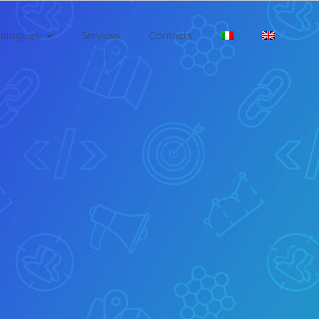
talogues
Services
Contacts