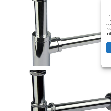
Per
mem
tec
nav
inf