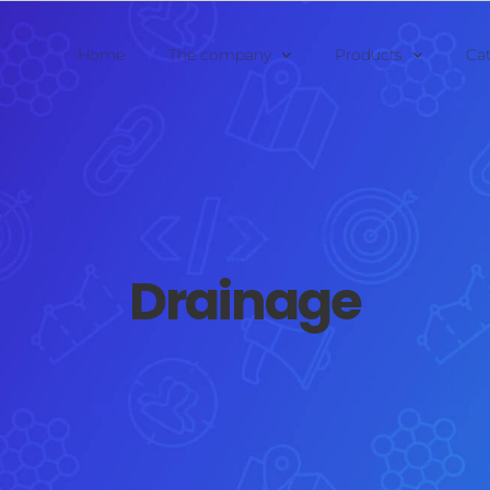
Home
The company
Products
Ca
Drainage