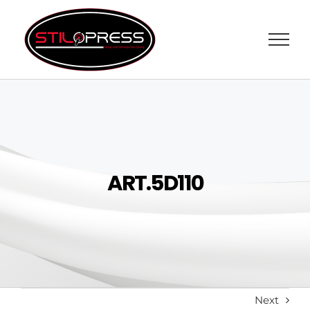
Skip
to
content
ART.5D110
Next