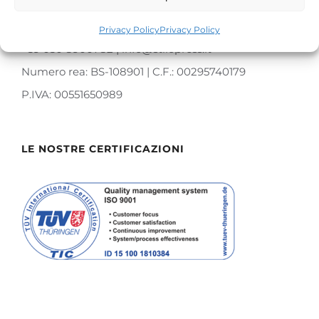
Sede Operativa: Via A. Antonini, 74 – 25068 Sarezzo
(BS)
Privacy Policy
Privacy Policy
+39 030 8900782 | info@stilopress.it
Numero rea: BS-108901 | C.F.: 00295740179
P.IVA: 00551650989
LE NOSTRE CERTIFICAZIONI