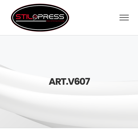
Salta
al
contenuto
ART.V607