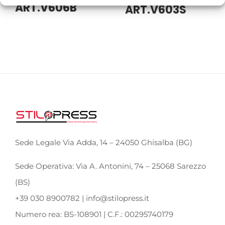
ART.V606B
ART.V603S
Sede Legale Via Adda, 14 – 24050 Ghisalba (BG)
Sede Operativa: Via A. Antonini, 74 – 25068 Sarezzo
(BS)
+39 030 8900782 | info@stilopress.it
Numero rea: BS-108901 | C.F.: 00295740179