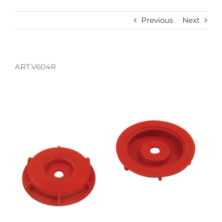
Previous
Next
ART.V604R