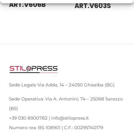
ART.V606B
ART.V603S
Sede Legale Via Adda, 14 – 24050 Ghisalba (BG)
Sede Operativa: Via A. Antonini, 74 – 25068 Sarezzo
(BS)
+39 030 8900782 | info@stilopress.it
Numero rea: BS-108901 | C.F.: 00295740179