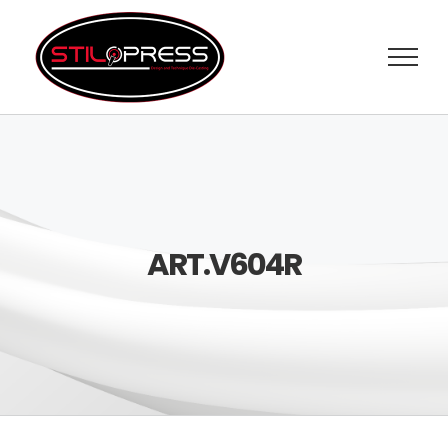
Salta
al
contenuto
ART.V604R