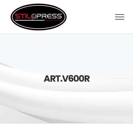
Salta
al
contenuto
ART.V600R