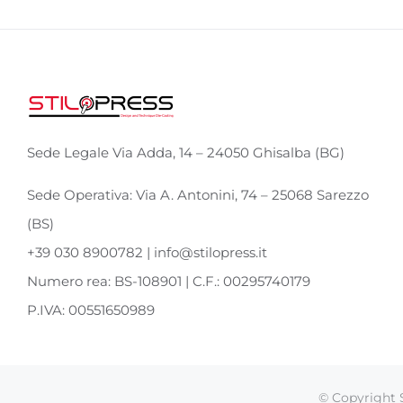
Sede Legale Via Adda, 14 – 24050 Ghisalba (BG)
Sede Operativa: Via A. Antonini, 74 – 25068 Sarezzo
(BS)
+39 030 8900782 | info@stilopress.it
Numero rea: BS-108901 | C.F.: 00295740179
P.IVA: 00551650989
© Copyright S