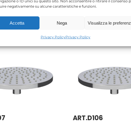
igazione o ID unici su questo sito. Non acconsentire o ritirare il consenso 
luire negativamente su alcune caratteristiche e funzioni.
Accetta
Nega
Visualizza le preferen
Privacy Policy
Privacy Policy
07
ART.D106