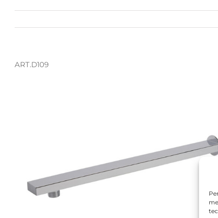
ART.D109
Per
mem
tec