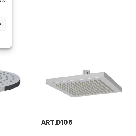
può
ze
ART.D105