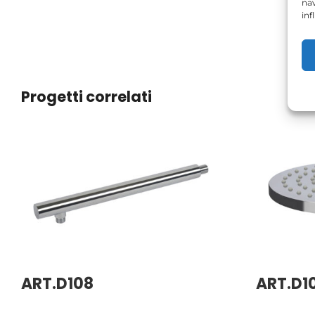
nav
inf
Progetti correlati
ART.D108
ART.D1