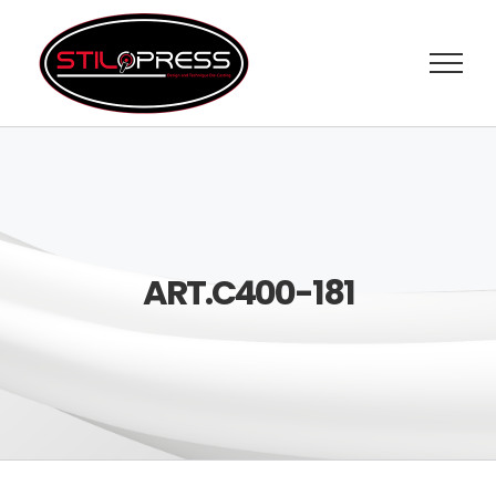
Salta
al
contenuto
ART.C400-181