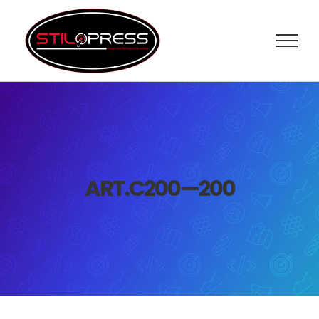
Salta
al
contenuto
ART.C200—200