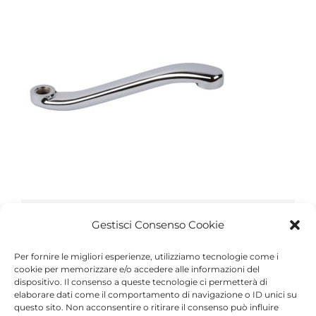
Share This Article
Gestisci Consenso Cookie
Facebook
Twitter
Reddit
LinkedIn
WhatsApp
Tumblr
Pinterest
Vk
Xing
Per fornire le migliori esperienze, utilizziamo tecnologie come i
cookie per memorizzare e/o accedere alle informazioni del
Email
dispositivo. Il consenso a queste tecnologie ci permetterà di
elaborare dati come il comportamento di navigazione o ID unici su
questo sito. Non acconsentire o ritirare il consenso può influire