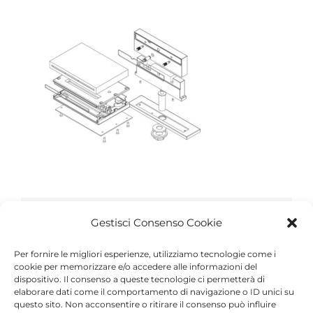
Share This Article
Gestisci Consenso Cookie
Facebook
Twitter
Reddit
LinkedIn
WhatsApp
Tumblr
Pinterest
Vk
Xing
Per fornire le migliori esperienze, utilizziamo tecnologie come i
cookie per memorizzare e/o accedere alle informazioni del
Email
dispositivo. Il consenso a queste tecnologie ci permetterà di
elaborare dati come il comportamento di navigazione o ID unici su
questo sito. Non acconsentire o ritirare il consenso può influire