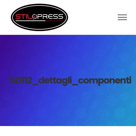
Salta
al
contenuto
5D112_dettagli_componenti