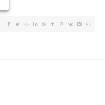
Facebook
Twitter
Reddit
LinkedIn
WhatsApp
Tumblr
Pinterest
Vk
Xing
Email