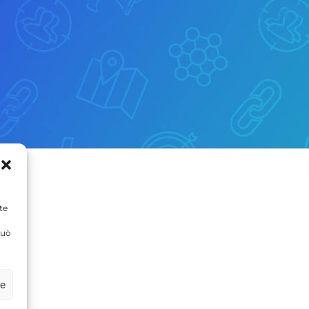
te
può
ze