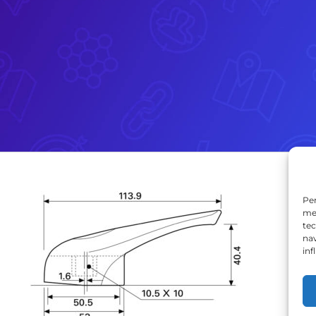
Per
mem
tec
nav
inf