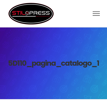
Salta
al
contenuto
5D110_pagina_catalogo_1