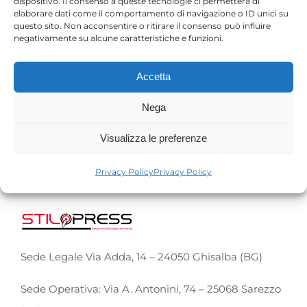
dispositivo. Il consenso a queste tecnologie ci permetterà di
Facebook
Twitter
Reddit
LinkedIn
WhatsApp
Tumblr
Pinterest
Vk
Xing
elaborare dati come il comportamento di navigazione o ID unici su
Email
questo sito. Non acconsentire o ritirare il consenso può influire
negativamente su alcune caratteristiche e funzioni.
Accetta
Nega
Visualizza le preferenze
Privacy Policy
Privacy Policy
Sede Legale Via Adda, 14 – 24050 Ghisalba (BG)
Sede Operativa: Via A. Antonini, 74 – 25068 Sarezzo